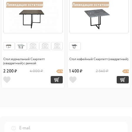
Ликвидация остатков
Ликвидация остатков
Стол журнальный Скарлетт
Стол кофейный Скарлетт (квадратный)
(квадратный) с рамкой
2 200 ₽
4 000 ₽
1 400 ₽
2 540 ₽
45 %
45 %