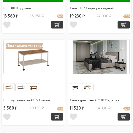
Стол 80.03 Дольче
Стол 81.07 Кварта раскладной
13 560 ₽
16 950 ₽
19 230 ₽
24 030 ₽
20 %
20 %
Ликвидация остатков
Стол журнальный 42.39 Люмен
Стол журнальный 76.10 Фиделия
5 580 ₽
10 130 ₽
11 520 ₽
14 390 ₽
45 %
20 %