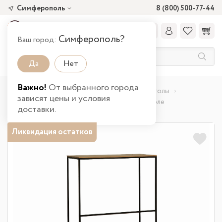
Симферополь
8 (800) 500-77-44
Симферополь?
Ваш город:
Да
Нет
Важно!
От выбранного города
Главная
Каталог товаров
Гостиная
Столы
зависят цены и условия
Стол 42.45 Бемоль (обеденный) в Симферополе
доставки.
Ликвидация остатков