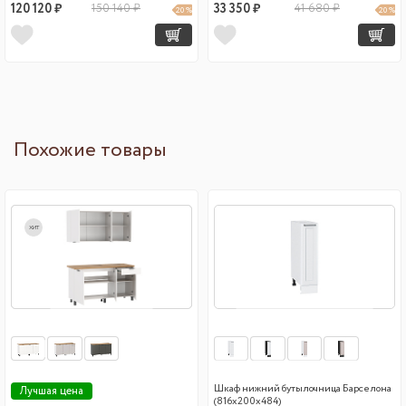
120 120 ₽
150 140 ₽
33 350 ₽
41 680 ₽
20 %
20 %
Похожие товары
хит
Шкаф нижний бутылочница Барселона
Лучшая цена
(816х200х484)