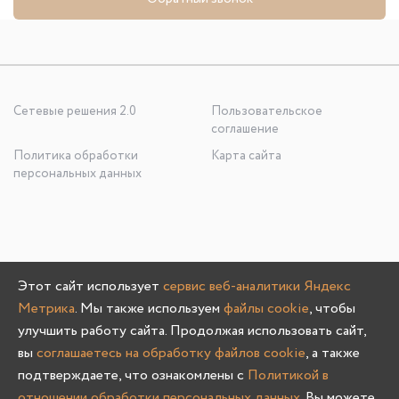
Сетевые решения 2.0
Пользовательское
соглашение
Политика обработки
Карта сайта
персональных данных
ООО «УЮТНО И ТОЧКА», ОГРН: 1245200020636
Этот сайт использует
сервис веб-аналитики Яндекс
603107, Нижегородская область, г. Нижний Новгород, пр-
Метрика
. Мы также используем
файлы cookie
, чтобы
кт Гагарина, д. 178/1
улучшить работу сайта. Продолжая использовать сайт,
вы
соглашаетесь на обработку файлов cookie
, а также
подтверждаете, что ознакомлены с
Политикой в
отношении обработки персональных данных
. Вы можете