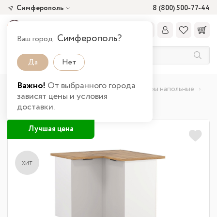
Симферополь
8 (800) 500-77-44
Симферополь?
Ваш город:
Да
Нет
Важно!
От выбранного города
Главная
Каталог товаров
Кухня
Шкафы напольные
зависят цены и условия
Шкаф угловой Венера ЛДСП в Симферополе
доставки.
Лучшая цена
хит