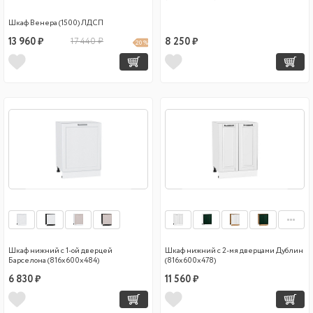
Шкаф Венера (1500) ЛДСП
13 960 ₽
17 440 ₽
8 250 ₽
20 %
Шкаф нижний с 1-ой дверцей
Шкаф нижний с 2-мя дверцами Дублин
Барселона (816х600х484)
(816х600х478)
6 830 ₽
11 560 ₽