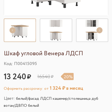
Шкаф угловой Венера ЛДСП
Код: П00415095
13 240
16540
20%
1 324
₽ в месяц
Оформить рассрочку: от
Цвет:
белый/фасад ЛДСП кашемир/столешница дуб
вотан/ДВПО белый