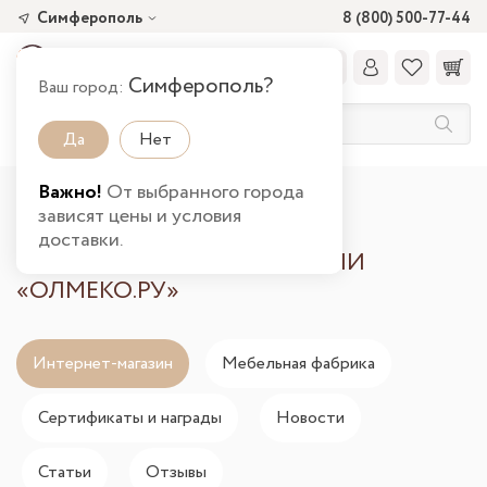
Симферополь
8 (800) 500-77-44
Симферополь?
Ваш город:
Да
Нет
Важно!
От выбранного города
Главная
О компании
зависят цены и условия
доставки.
ИНТЕРНЕТ МАГАЗИН МЕБЕЛИ
«ОЛМЕКО.РУ»
Интернет-магазин
Мебельная фабрика
Сертификаты и награды
Новости
Статьи
Отзывы