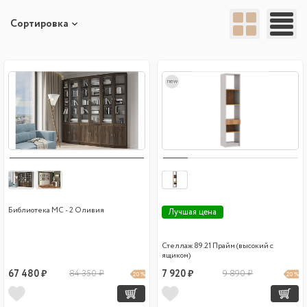
Сортировка
new
Библиотека МС - 2 Оливия
Лучшая цена
Стеллаж 89.21 Прайм (высокий с
ящиком)
67 480 ₽
84 350 ₽
7 920 ₽
9 890 ₽
20 %
20 %