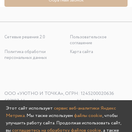
Обратный звонок
Сетевые решения 2.0
Пользовательское
соглашение
Политика обработки
Карта сайта
персональных данных
ООО «УЮТНО И ТОЧКА», ОГРН: 1245200020636
603107, Нижегородская область, г. Нижний Новгород, пр-
Этот сайт использует
сервис веб-аналитики Яндекс
кт Гагарина, д. 178/1
Метрика
. Мы также используем
файлы cookie
, чтобы
улучшить работу сайта. Продолжая использовать сайт,
вы
соглашаетесь на обработку файлов cookie
, а также