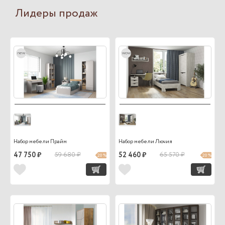
Лидеры продаж
new
wow
Набор мебели Прайм
Набор мебели Лючия
47 750 ₽
59 680 ₽
52 460 ₽
65 570 ₽
20 %
20 %