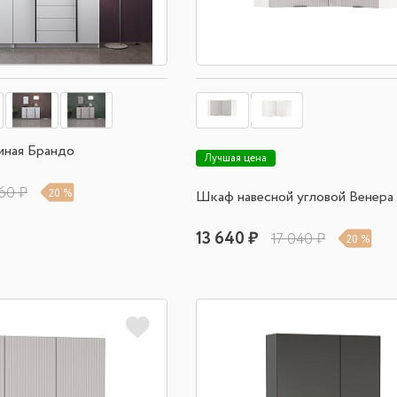
иная Брандо
Лучшая цена
60 ₽
20 %
Шкаф навесной угловой Венер
13 640 ₽
17 040 ₽
20 %