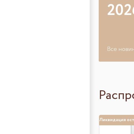
202
Все нови
Распр
Ликвидация ос