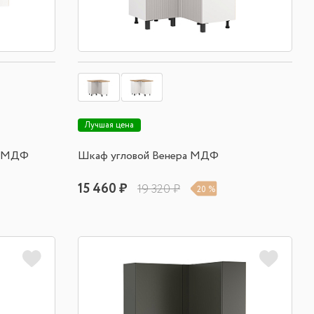
Лучшая цена
а МДФ
Шкаф угловой Венера МДФ
15 460 ₽
19 320 ₽
20 %