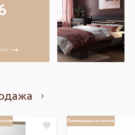
6
нки
одажа
татков
Ликвидация остатков