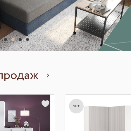
продаж
хит