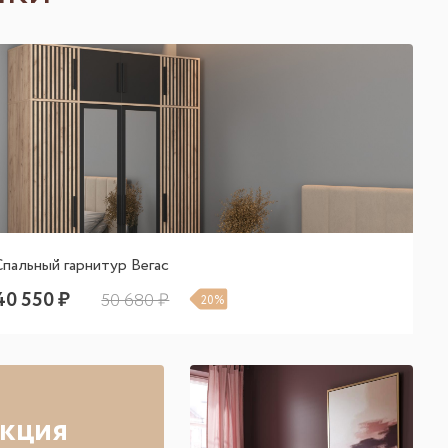
Спальный гарнитур Вегас
40 550 ₽
50 680 ₽
20%
кция