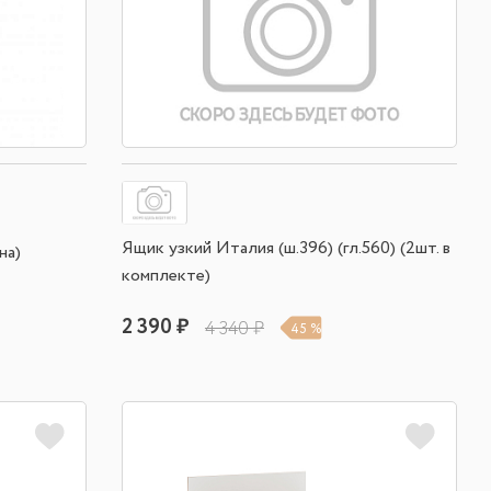
Ящик узкий Италия (ш.396) (гл.560) (2шт. в
на)
комплекте)
2 390 ₽
4 340 ₽
45 %