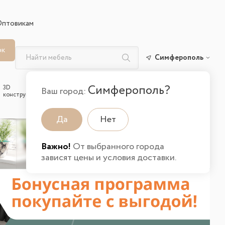
Оптовикам
ок
Симферополь
Симферополь?
3D
Вход и
Избранные
Ваш город:
Корзина
конструктор
регистрация
товары
Да
Нет
Важно!
От выбранного города
зависят цены и условия доставки.