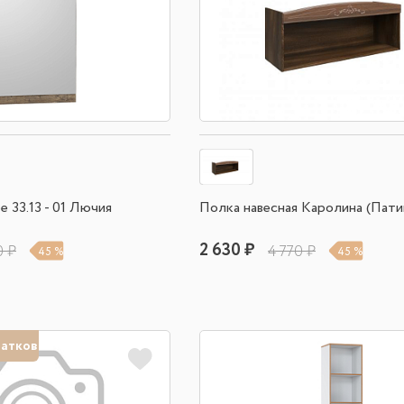
 33.13 - 01 Лючия
Полка навесная Каролина (Пати
2 630 ₽
0 ₽
4 770 ₽
45 %
45 %
татков