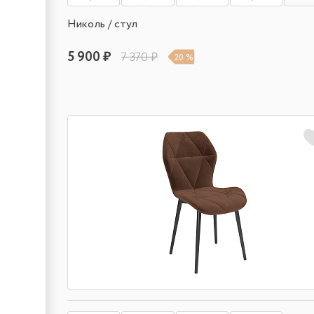
Николь / стул
5 900 ₽
7 370 ₽
20 %