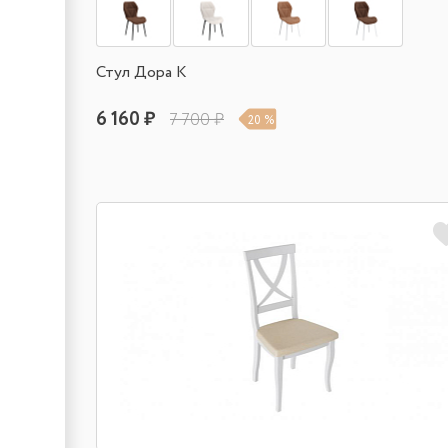
Стул Дора К
6 160 ₽
7 700 ₽
20 %