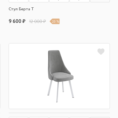
Стул Берта Т
9 600 ₽
12 000 ₽
20 %