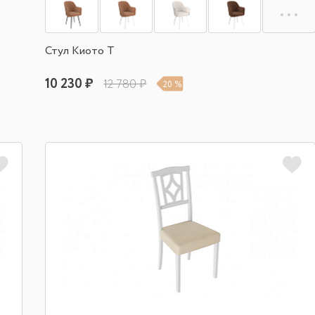
Стул Киото Т
10 230 ₽
12 780 ₽
20 %