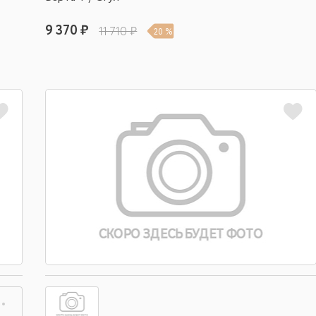
9 370 ₽
11 710 ₽
20 %