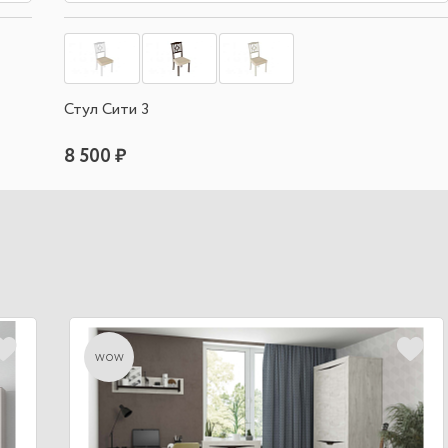
Стул Сити 3
8 500 ₽
wow