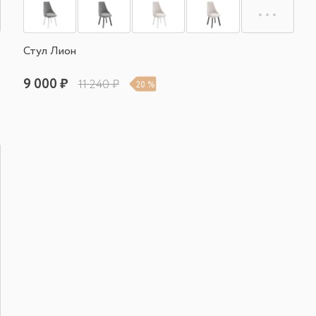
Стул Лион
9 000 ₽
11 240 ₽
20 %