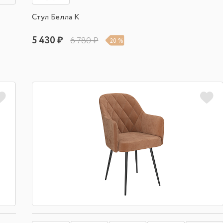
Стул Белла К
5 430 ₽
6 780 ₽
20 %