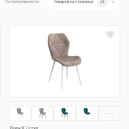
По популярности
Товаров на странице:
24
Дора К / стул