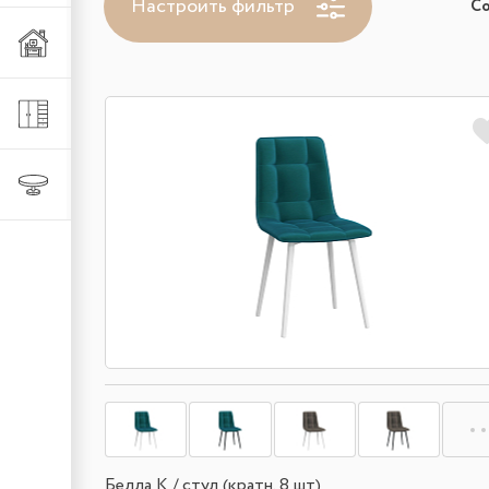
Настроить фильтр
С
Мебель из металла
Шкафы и стеллажи
Столы и стулья
Белла К / стул (кратн. 8 шт)