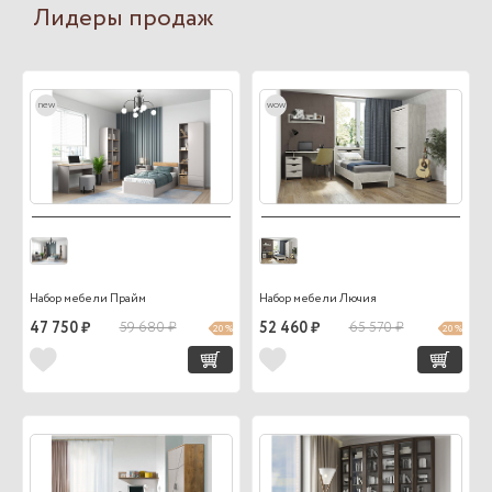
Лидеры продаж
new
wow
Набор мебели Прайм
Набор мебели Лючия
47 750 ₽
59 680 ₽
52 460 ₽
65 570 ₽
20 %
20 %