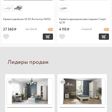
Кровать двойная 42.50 Антея (ш.1600)
Кровать одинарная раскладная Смарт
42.19
27 360 ₽
34 190 ₽
4 110 ₽
7 460 ₽
20 %
45 %
Лидеры продаж
new
wow