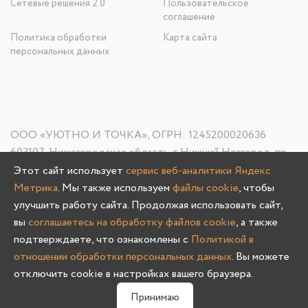
Сетевые решения 2.0
Пользовательское
соглашение
Политика обработки
Карта сайта
персональных данных
ООО «УЮТНО И ТОЧКА», ОГРН: 1245200020636
603107, Нижегородская область, г. Нижний Новгород, пр-
кт Гагарина, д. 178/1
Этот сайт использует
сервис веб-аналитики Яндекс
Метрика
. Мы также используем
файлы cookie
, чтобы
улучшить работу сайта. Продолжая использовать сайт,
вы
соглашаетесь на обработку файлов cookie
, а также
Олмеко © 2004 -
2026
подтверждаете, что ознакомлены с
Политикой в
отношении обработки персональных данных
. Вы можете
отключить cookie в настройках вашего браузера.
0
Принимаю
Главная
Каталог
Избранное
Корзина
Связаться