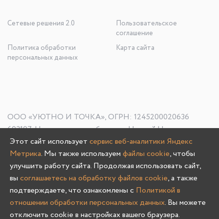
Сетевые решения 2.0
Пользовательское
соглашение
Политика обработки
Карта сайта
персональных данных
ООО «УЮТНО И ТОЧКА», ОГРН: 1245200020636
603107, Нижегородская область, г. Нижний Новгород, пр-
Этот сайт использует
сервис веб-аналитики Яндекс
кт Гагарина, д. 178/1
Метрика
. Мы также используем
файлы cookie
, чтобы
улучшить работу сайта. Продолжая использовать сайт,
вы
соглашаетесь на обработку файлов cookie
, а также
Олмеко © 2004 -
2026
подтверждаете, что ознакомлены с
Политикой в
отношении обработки персональных данных
. Вы можете
отключить cookie в настройках вашего браузера.