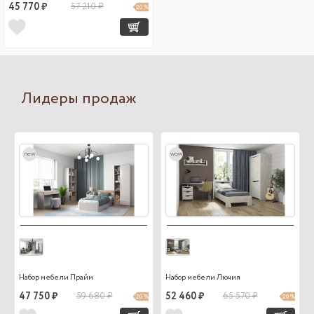
45 770 ₽
57 210 ₽
20 %
Лидеры продаж
new
wow
Набор мебели Прайм
Набор мебели Лючия
47 750 ₽
59 680 ₽
52 460 ₽
65 570 ₽
20 %
20 %