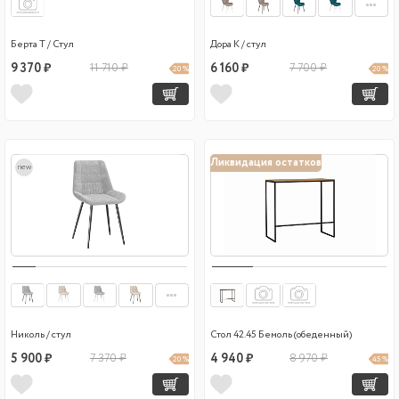
Берта Т / Стул
Дора К / стул
9 370 ₽
11 710 ₽
6 160 ₽
7 700 ₽
20 %
20 %
Ликвидация остатков
new
Николь / стул
Стол 42.45 Бемоль (обеденный)
5 900 ₽
7 370 ₽
4 940 ₽
8 970 ₽
20 %
45 %