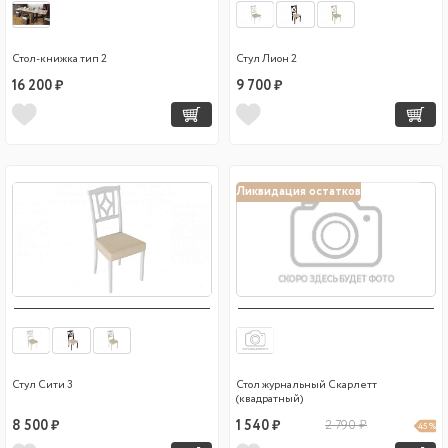
Стол-книжка тип 2
Стул Лион 2
16 200 ₽
9 700 ₽
Ликвидация остатков
Стул Сити 3
Стол журнальный Скарлетт
(квадратный)
8 500 ₽
1 540 ₽
2 790 ₽
45 %