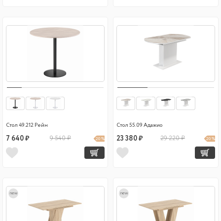
Стол 49.212 Рейн
Стол 55.09 Адажио
7 640 ₽
9 540 ₽
23 380 ₽
29 220 ₽
20 %
20 %
new
new