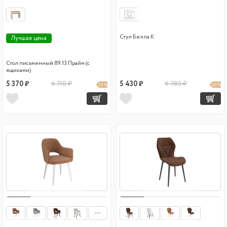
Стул Белла К
Лучшая цена
Стол письменный 89.13 Прайм (с
ящиками)
5 370 ₽
6 710 ₽
5 430 ₽
6 780 ₽
20 %
20 %