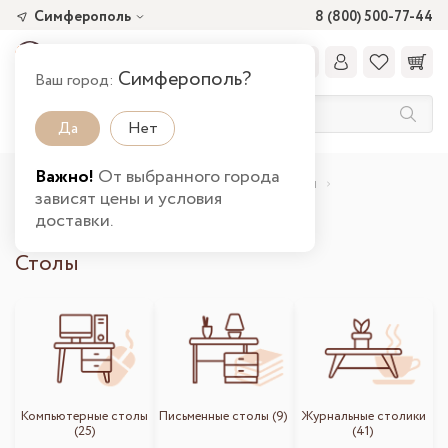
Симферополь
8 (800) 500-77-44
Симферополь?
Ваш город:
Да
Нет
Важно!
От выбранного города
Главная
Каталог товаров
Столы и стулья
зависят цены и условия
Столы и стулья в Симферополе
доставки.
Столы
Компьютерные столы
Письменные столы (9)
Журнальные столики
(25)
(41)