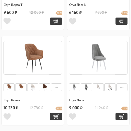
Стул Берта Т
Стул Дора К
9 600 ₽
12 000 ₽
6 160 ₽
7 700 ₽
20 %
20 %
Стул Киото Т
Стул Лион
10 230 ₽
12 780 ₽
9 000 ₽
11 240 ₽
20 %
20 %