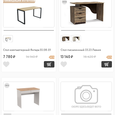
Ликвидация остатков
wow
Стол компьютерный Янтарь 55.08-01
Стол письменный 33.23 Лючия
7 780 ₽
14 140 ₽
13 140 ₽
16 420 ₽
45 %
20 %
new