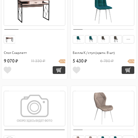
Стол Скарлетт
Белла К / стул (кратн. 8 шт)
9 070 ₽
11 330 ₽
5 430 ₽
6 780 ₽
20 %
20 %