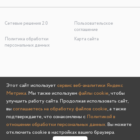
Сетевые решения 2.0
Пользовательское
соглашение
Политика обработки
Карта сайта
персональных данных
ООО «УЮТНО И ТОЧКА», ОГРН: 1245200020636
Этот сайт использует
сервис веб-аналитики Яндекс
603107, Нижегородская область, г. Нижний Новгород, пр-
Метрика
. Мы также используем
файлы cookie
, чтобы
кт Гагарина, д. 178/1
улучшить работу сайта. Продолжая использовать сайт,
вы
соглашаетесь на обработку файлов cookie
, а также
подтверждаете, что ознакомлены с
Политикой в
отношении обработки персональных данных
. Вы можете
Олмеко © 2004 -
2026
отключить cookie в настройках вашего браузера.
0