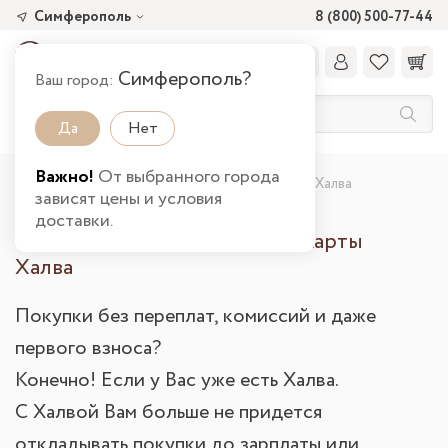
Симферополь
8 (800) 500-77-44
Симферополь?
Ваш город:
Да
Нет
Важно!
От выбранного города
Главная
Оплата покупок с помощью карты Халва
зависят цены и условия
доставки.
Оплата покупок с помощью карты
Халва
Покупки без переплат, комиссий и даже
первого взноса?
Конечно! Если у Вас уже есть Халва.
С Халвой Вам больше не придется
откладывать покупки до зарплаты или