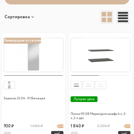
Сортировка
Ликвидация остатков
Зеркало 32.04 - 01 Венеция
Лучшая цена
Полки 95.08 Марко (для шкафа 4-х;3-
х;2-х дв)
930 ₽
1 680 ₽
1 840 ₽
2 290 ₽
45 %
20 %