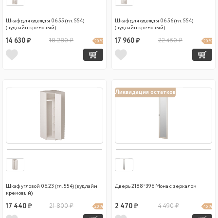
Шкаф для одежды 06.55 (гл. 554)
Шкаф для одежды 06.56 (гл. 554)
(вудлайн кремовый)
(вудлайн кремовый)
14 630 ₽
18 280 ₽
17 960 ₽
22 450 ₽
20 %
20 %
Ликвидация остатков
Шкаф угловой 06.23 (гл. 554) (вудлайн
Дверь 2188*396 Мона с зеркалом
кремовый)
17 440 ₽
21 800 ₽
2 470 ₽
4 490 ₽
20 %
45 %