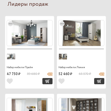
Лидеры продаж
new
wow
Набор мебели Прайм
Набор мебели Лючия
47 750 ₽
59 680 ₽
52 460 ₽
65 570 ₽
20 %
20 %