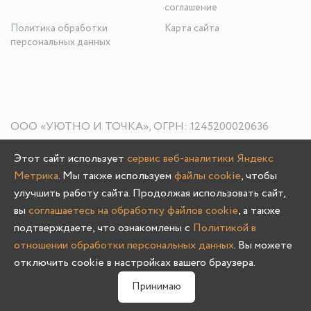
соглашение
Политика обработки
Карта сайта
персональных данных
ООО «УЮТНО И ТОЧКА», ОГРН: 1245200020636
603107, Нижегородская область, г. Нижний Новгород, пр-
Этот сайт использует
сервис веб-аналитики Яндекс
кт Гагарина, д. 178/1
Метрика
. Мы также используем
файлы cookie
, чтобы
улучшить работу сайта. Продолжая использовать сайт,
вы
соглашаетесь на обработку файлов cookie
, а также
Олмеко © 2004 -
2026
подтверждаете, что ознакомлены с
Политикой в
отношении обработки персональных данных
. Вы можете
отключить cookie в настройках вашего браузера.
0
Принимаю
Главная
Каталог
Избранное
Корзина
Связаться