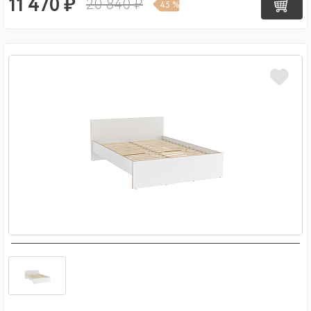
11 470 ₽
20 840 ₽
45 %