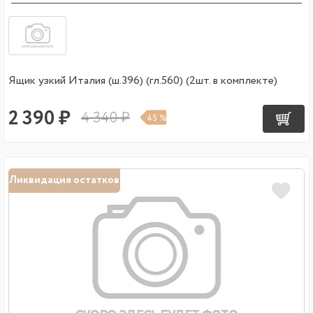
Ящик узкий Италия (ш.396) (гл.560) (2шт. в комплекте)
2 390 ₽
4 340 ₽
45 %
Ликвидация остатков